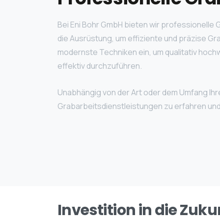
Bei Eni Bohr GmbH bieten wir professionelle 
die Ausrüstung, um effiziente und präzise G
modernste Techniken ein, um qualitativ hochw
effektiv durchzuführen.
Unabhängig von der Art oder dem Umfang Ihre
Grabarbeitsdienstleistungen zu erfahren und 
Investition in die Zuku