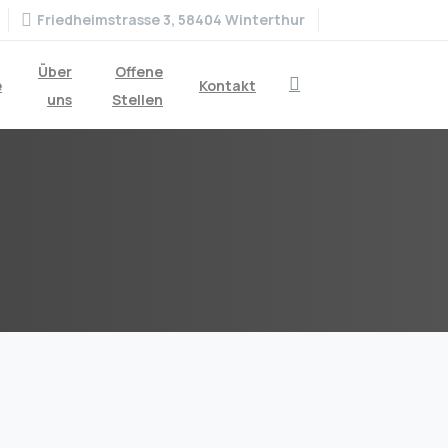
Friedheimstrasse 3, 58404 Winterthur
Über
Offene
e
Kontakt
Search
uns
Stellen