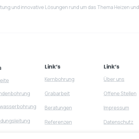
tung und innovative Lösungen rund um das Thema Heizen und
Link’s
Link’s
s
Kernbohrung
Über uns
eite
ndenbohrung
Grabarbeit
Offene Stellen
wasserbohrung
Beratungen
Impressum
ndungsleitung
Referenzen
Datenschutz