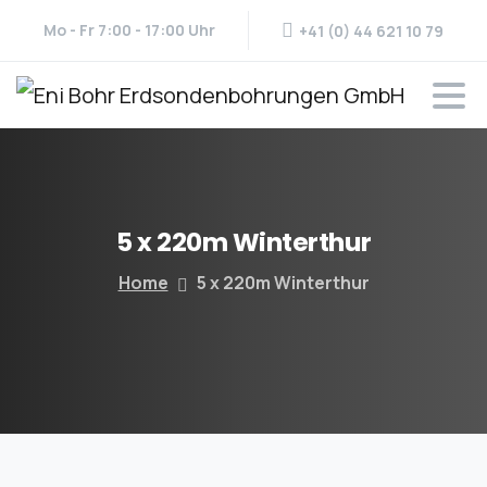
Mo - Fr 7:00 - 17:00 Uhr
+41 (0) 44 621 10 79
5
x
220m
Winterthur
Home
5 x 220m Winterthur