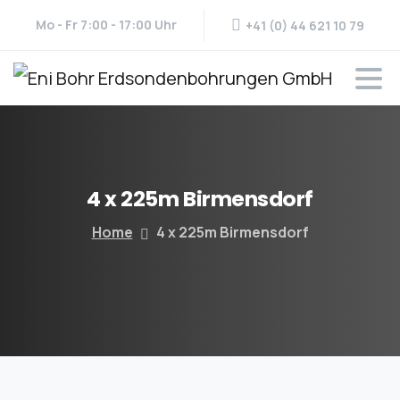
Mo - Fr 7:00 - 17:00 Uhr
+41 (0) 44 621 10 79
4
x
225m
Birmensdorf
Home
4 x 225m Birmensdorf